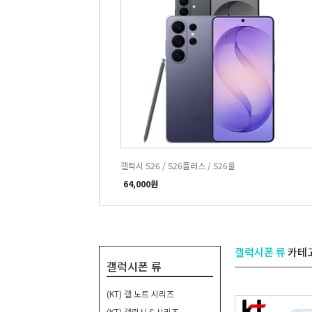
갤럭시 S26 / S26플러스 / S26울
64,000원
갤럭시폰 류
카테
갤럭시폰 류
(KT) 갤 노트 시리즈
(KT) 갤럭시 S 시리즈