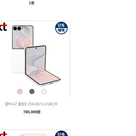
1원
갤럭시Z 플립8 256GB/512GB [무
780,000원