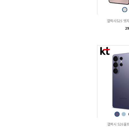
갤럭시S25 엣지 
29
갤럭시 S26울트