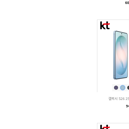
60
갤럭시 S26 2
9