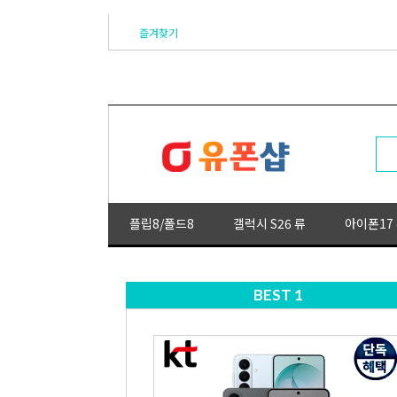
즐겨찾기
플립8/폴드8
갤럭시 S26 류
아이폰17
BEST 1