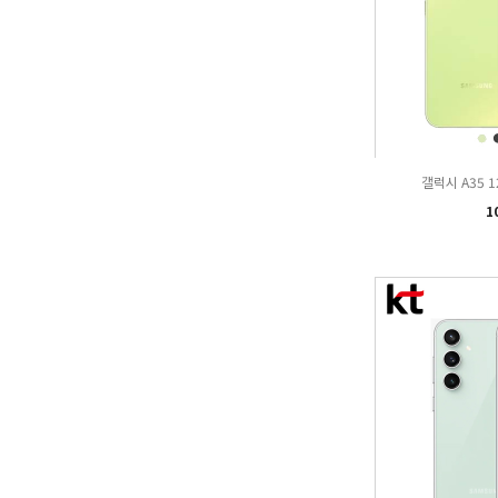
갤럭시 A35 
1