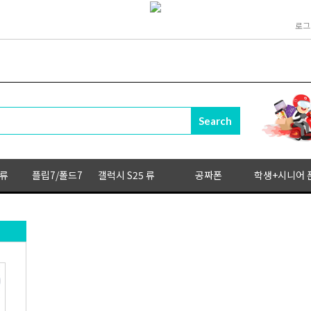
로그
 류
플립7/폴드7
갤럭시 S25 류
공짜폰
학생+시니어 