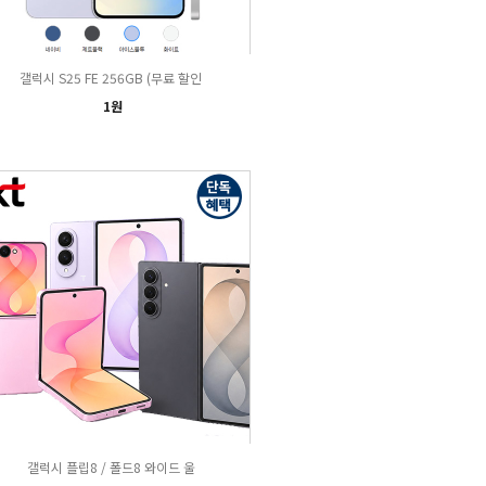
갤럭시 S25 FE 256GB (무료 할인
1원
갤럭시 플립8 / 폴드8 와이드 울