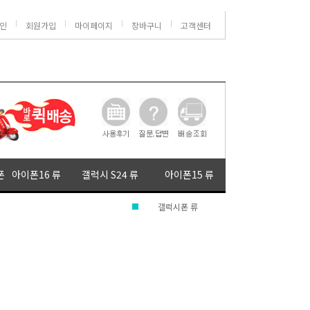
인
회원가입
마이페이지
장바구니
고객센터
폰
아이폰16 류
갤럭시 S24 류
아이폰15 류
갤럭시폰 류