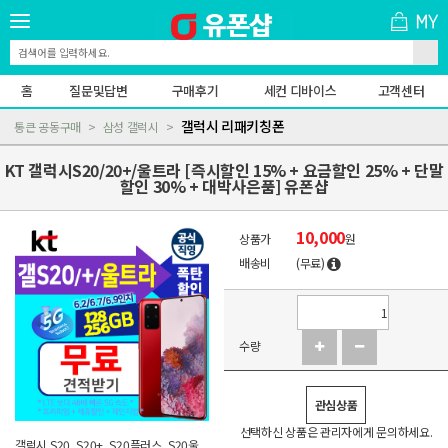
홈
질문및답변
구매후기
세컨 디바이스
고객센터
갤럭시 리패키칭폰
통큰 공동구매
삼성 갤럭시
KT 갤럭시S20/20+/울트라 [즉시할인 15% + 요금할인 25% + 단말
할인 30% + 대박사은품] 유폰샵
10,000
상품가
원
배송비
(무료)
수량
관심상품
선택하신 상품은 관리자에게 문의하세요.
갤럭시 S20, S20+, S20플러스, S20울