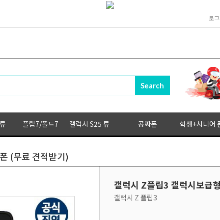
로그
 류
플립7/폴드7
갤럭시 S25 류
공짜폰
학생+시니어 
폰 (무료 견적받기)
갤럭시 Z플립3 갤럭시보급형
갤럭시 Z 플립3