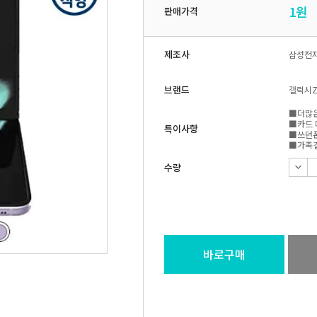
1
원
판매가격
제조사
삼성전
브랜드
갤럭시Z
■더많은
■카드 
특이사항
■쓰던폰
■가족결
수량
바로구매