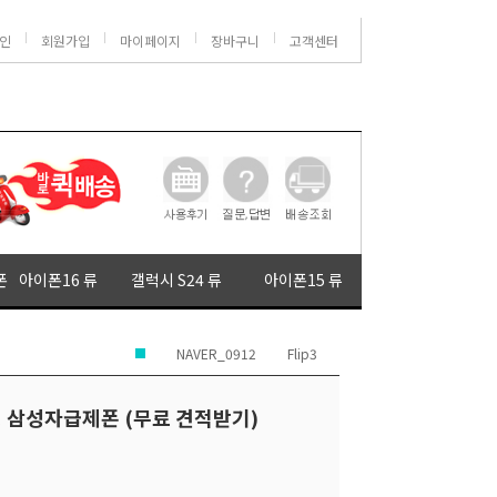
인
회원가입
마이페이지
장바구니
고객센터
폰
아이폰16 류
갤럭시 S24 류
아이폰15 류
NAVER_0912
Flip3
 삼성자급제폰 (무료 견적받기)