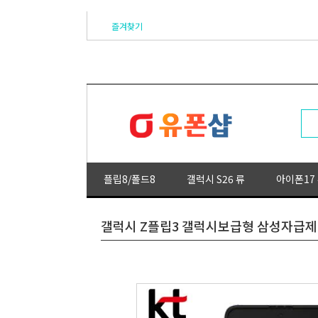
즐겨찾기
플립8/폴드8
갤럭시 S26 류
아이폰17
갤럭시 Z플립3 갤럭시보급형 삼성자급제