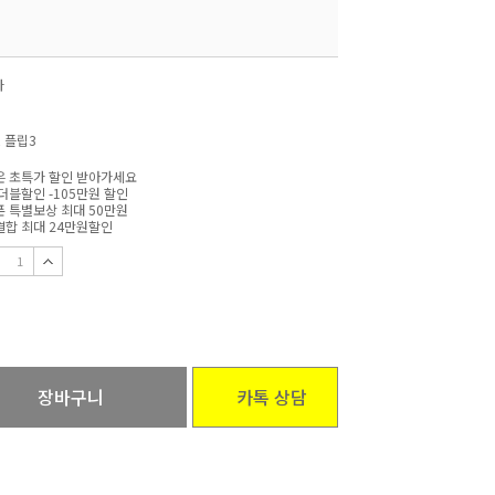
자
 플립3
 초특가 할인 받아가세요
더블할인 -105만원 할인
 특별보상 최대 50만원
합 최대 24만원할인
장바구니
카톡 상담