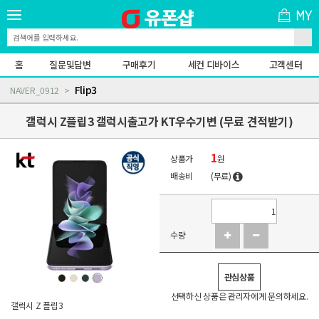
홈
질문및답변
구매후기
세컨 디바이스
고객센터
Flip3
NAVER_0912
갤럭시 Z플립3 갤럭시출고가 KT우수기변 (무료 견적받기)
1
상품가
원
배송비
(무료)
수량
관심상품
선택하신 상품은 관리자에게 문의하세요.
갤럭시 Z 플립3