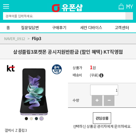
홈
질문및답변
구매후기
세컨 디바이스
고객센터
Flip3
NAVER_0912
삼성플립3포켓몬 공시지원반환금 (할인 혜택) KT직영점
1
상품가
원
배송비
(무료)
수량
관심상품
선택하신 상품은 관리자에게 문의하세요.
갤럭시 Z 플립3