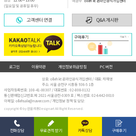
점심
12:00 ~ 13:00
예금주
olleh kt 온라인공식가입센터
(일요일 및 공휴일 휴무)
로그인
이용약관
개인정보취급방침
PC 버전
사업자정보확인
상호: olleh kt 온라인공식가입센터 / 대표: 차재영
주소: 서울 금천구 시흥동 936-5 1층
사업자등록번호: 108-41-00307 / 대표번호 :
02-808-0132
통신판매업신고번호:제 2021-서울금천-0309 호 / 팩스번호: 02-6442-0010
이메일: ollehsale@naver.com / 개인정보 정책 및 담당:
copyright © by 싼올레폰Designart All Right Reserved.
전화상담
무료견적 받기
카톡상담
구매후기