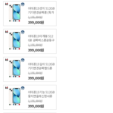
아이폰13성지 512GB
기기변경공짜폰 (특가
폰 신청) KT직영점
1,155,000원
399,000원
아이폰13미개봉 512
GB 공짜버스폰공동구
매 (특가폰 신청) KT직
1,155,000원
영점
399,000원
아이폰13길이 512GB
기기변경공짜핸드폰
(특가폰 신청) KT직영
1,155,000원
점
399,000원
아이폰13기능 512GB
뭉치면올레신청서류
(특가폰 신청) KT직영
1,155,000원
점
399,000원