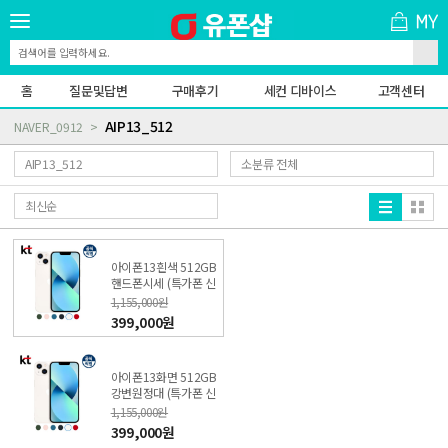
홈
질문및답변
구매후기
세컨 디바이스
고객센터
AIP13_512
NAVER_0912
아이폰13흰색 512GB
핸드폰시세 (특가폰 신
청) KT직영점
1,155,000원
399,000원
아이폰13화면 512GB
강변원정대 (특가폰 신
청) KT직영점
1,155,000원
399,000원