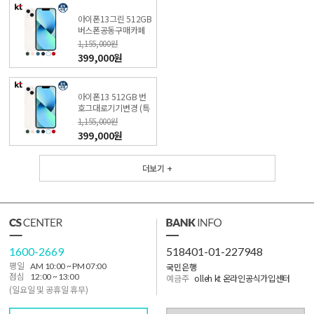
아이폰13그린 512GB
버스폰공동구매카페
(특가폰 신청) KT직영
1,155,000원
점
399,000원
아이폰13 512GB 번
호그대로기기변경 (특
가폰 신청) KT직영점
1,155,000원
399,000원
더보기 +
1600-2669
518401-01-227948
국민은행
평일
AM 10:00 ~ PM 07:00
점심
12:00 ~ 13:00
예금주
olleh kt 온라인공식가입센터
(일요일 및 공휴일 휴무)