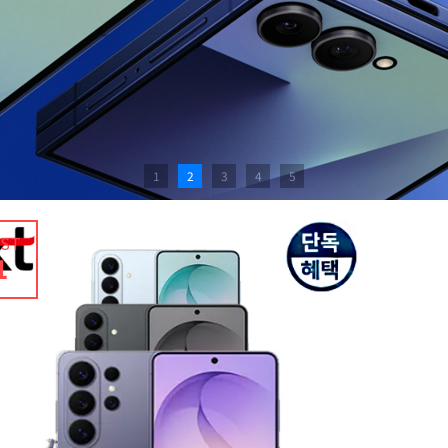
1
2
3
4
5
EST
1