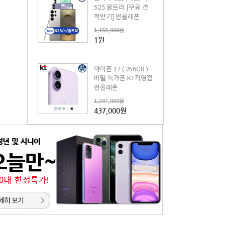
S25 울트라 [무료 견
적받기] 싼올레폰
1,155,000원
1원
아이폰 17 ( 256GB )
비밀 특가폰 KT직영점
싼올레폰
1,287,000원
437,000원