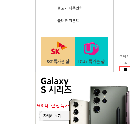
출고가 대폭인하
폴더폰 이벤트
갤럭시 
1,245
B