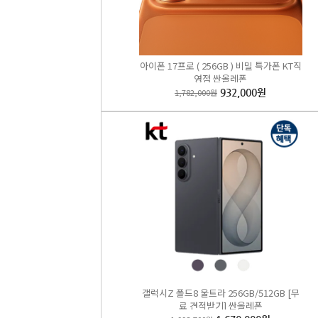
아이폰 17프로 ( 256GB ) 비밀 특가폰 KT직
영점 싼올레폰
1,782,000원
932,000원
갤럭시Z
1,485
B
갤럭시Z 폴드8 울트라 256GB/512GB [무
료 견적받기] 싼올레폰