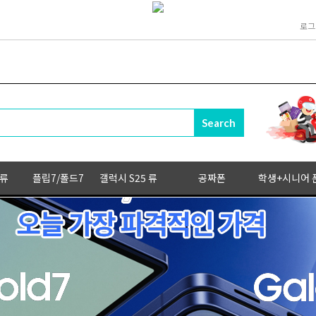
로그
 류
플립7/폴드7
갤럭시 S25 류
공짜폰
학생+시니어 