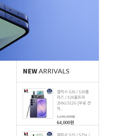
NEW
ARRIVALS
갤럭시 S26 / S26플
러스 / S26울트라
256G/512G [무료 견
적...
1,245,000원
64,000원
갤럭시 S25 / S25+ /