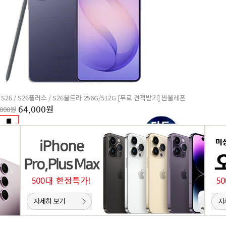
S26 / S26플러스 / S26울트라 256G/512G [무료 견적받기] 싼올레폰
,000원
64,000원
EST
2