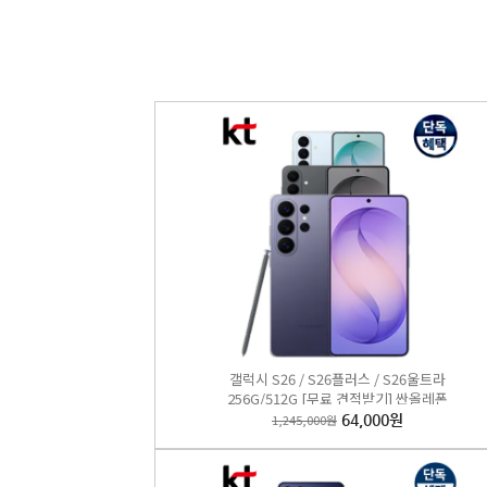
갤럭시 
1,155
B
갤럭시 S26 / S26플러스 / S26울트라
256G/512G [무료 견적받기] 싼올레폰
1,245,000원
64,000원