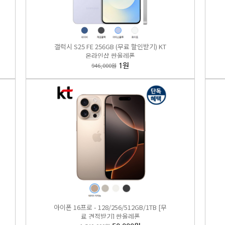
갤럭시 S25 FE 256GB (무료 할인받기) KT
온라인샵 싼올레폰
946,000원
1원
 플립7 256GB/512GB 비밀특가폰 KT 온라인샵
,000원
240,000원
EST
5
아이폰 16프로 - 128/256/512GB/1TB [무
료 견적받기] 싼올레폰