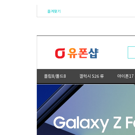
즐겨찾기
플립8/폴드8
갤럭시 S26 류
아이폰17