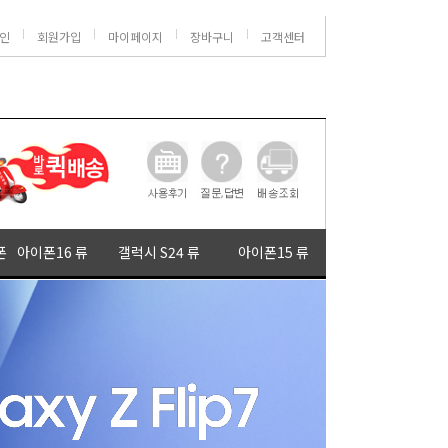
인
회원가입
마이페이지
장바구니
고객센터
폰
아이폰16 류
갤럭시 S24 류
아이폰15 류