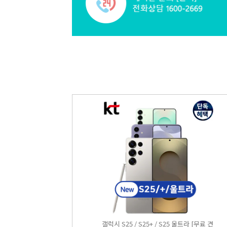
갤럭시 S25 / S25+ / S25 울트라 [무료 견