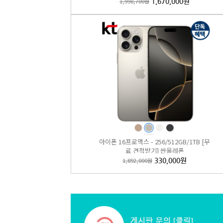
1,998,700원
1,670,000원
갤럭시Z
2,229
아이폰 16프로맥스 - 256/512GB/1TB [무
료 견적받기] 싼올레폰
1,892,000원
330,000원