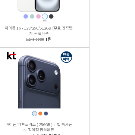
아이폰 16 - 128/256/512GB [무료 견적받
기] 싼올레폰
1,243,000원
1원
아이폰 17프로맥스 ( 256GB ) 비밀 특가폰
KT직영점 싼올레폰