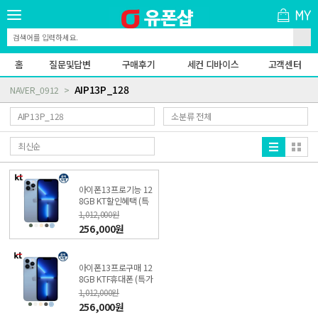
홈
질문및답변
구매후기
세컨 디바이스
고객센터
AIP13P_128
NAVER_0912
아이폰13프로기능 12
8GB KT할인혜택 (특
가폰 신청) 온라인KT직
1,012,000원
영점
256,000원
아이폰13프로구매 12
8GB KTF휴대폰 (특가
폰 신청) 온라인KT직영
1,012,000원
점
256,000원