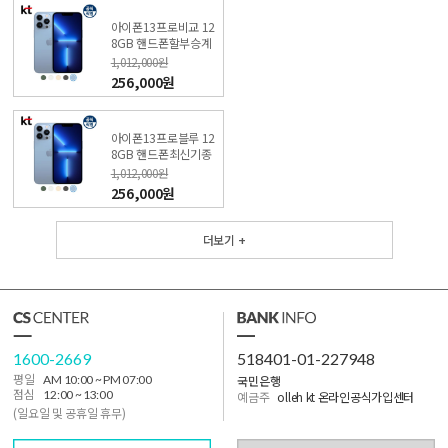
아이폰13프로비교 12
8GB 핸드폰할부승계
(특가폰 신청) KT직영
1,012,000원
점
256,000원
아이폰13프로블루 12
8GB 핸드폰최신기종
(특가폰 신청) KT직영
1,012,000원
점
256,000원
더보기 +
1600-2669
518401-01-227948
국민은행
평일
AM 10:00 ~ PM 07:00
점심
12:00 ~ 13:00
예금주
olleh kt 온라인공식가입센터
(일요일 및 공휴일 휴무)