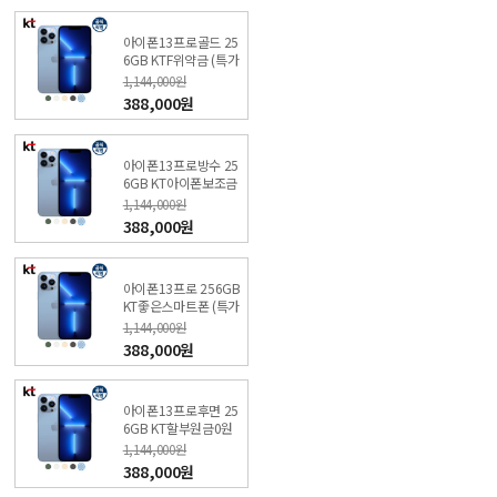
아이폰13프로골드 25
6GB KTF위약금 (특가
폰 신청) 온라인KT직영
1,144,000원
점
388,000원
아이폰13프로방수 25
6GB KT아이폰보조금
(특가폰 신청) 온라인 K
1,144,000원
T직영점
388,000원
아이폰13프로 256GB
KT좋은스마트폰 (특가
폰 신청) KT샵 직영점
1,144,000원
388,000원
아이폰13프로후면 25
6GB KT할부원금0원
(특가폰 신청) KT직영
1,144,000원
매장
388,000원