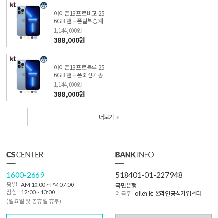
아이폰13프로비교 25
6GB 핸드폰할부승계
(특가폰 신청) KT직영
1,144,000원
점
388,000원
아이폰13프로블루 25
6GB 핸드폰최신기종
(특가폰 신청) KT직영
1,144,000원
점
388,000원
더보기 +
1600-2669
518401-01-227948
국민은행
평일
AM 10:00 ~ PM 07:00
점심
12:00 ~ 13:00
예금주
olleh kt 온라인공식가입센터
(일요일 및 공휴일 휴무)