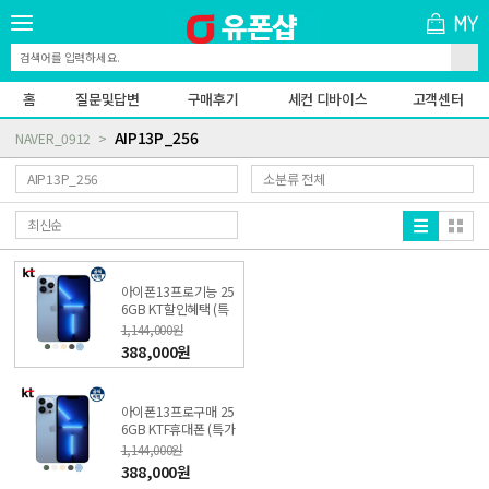
홈
질문및답변
구매후기
세컨 디바이스
고객센터
AIP13P_256
NAVER_0912
아이폰13프로기능 25
6GB KT할인혜택 (특
가폰 신청) 온라인KT직
1,144,000원
영점
388,000원
아이폰13프로구매 25
6GB KTF휴대폰 (특가
폰 신청) 온라인KT직영
1,144,000원
점
388,000원