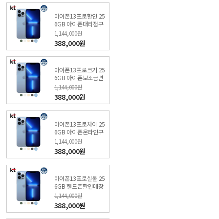
아이폰13프로할인 25
6GB 아이폰대리점구
매 (특가폰 신청) KT본
1,144,000원
사직영점
388,000원
아이폰13프로크기 25
6GB 아이폰보조금변
경 (특가폰 신청) KT샵
1,144,000원
직영점
388,000원
아이폰13프로차이 25
6GB 아이폰온라인구
매 (특가폰 신청) KT직
1,144,000원
영샵
388,000원
아이폰13프로실물 25
6GB 핸드폰할인매장
(특가폰 신청) KT직영
1,144,000원
점
388,000원