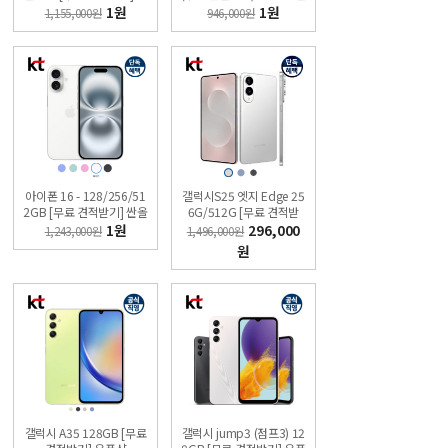
올레폰
샵 싼올레폰
1원
1원
1,155,000원
946,000원
아이폰 16 - 128/256/51
갤럭시S25 엣지 Edge 25
2GB [무료 견적받기] 싼올
6G/512G [무료 견적받
레폰
기] 싼올레폰
1원
296,000
1,243,000원
1,496,000원
원
갤럭시 A35 128GB [무료
갤럭시 jump3 (점프3) 12