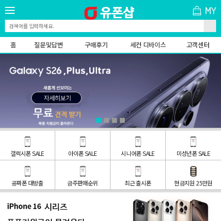
홈
질문및답변
구매후기
세컨 디바이스
고객센터
갤럭시폰 SALE
아이폰 SALE
시니어폰 SALE
미성년폰 SALE
공짜폰 대방출
금주판매순위
최근 출시폰
현금지원 25만원