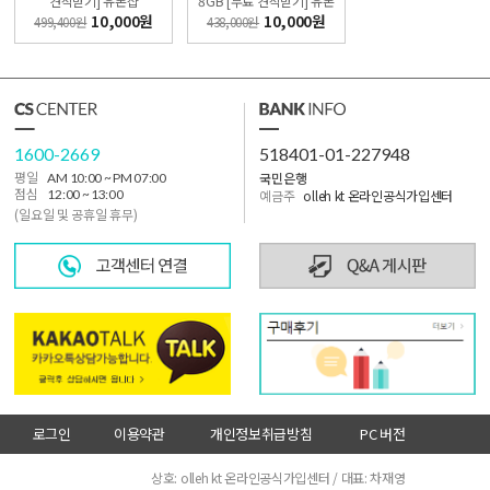
견적받기] 유폰샵
8GB [무료 견적받기] 유폰
샵
10,000원
10,000원
499,400원
438,000원
1600-2669
518401-01-227948
국민은행
평일
AM 10:00 ~ PM 07:00
점심
12:00 ~ 13:00
예금주
olleh kt 온라인공식가입센터
(일요일 및 공휴일 휴무)
로그인
이용약관
개인정보취급방침
PC 버전
사업자정보확인
상호: olleh kt 온라인공식가입센터 / 대표: 차재영