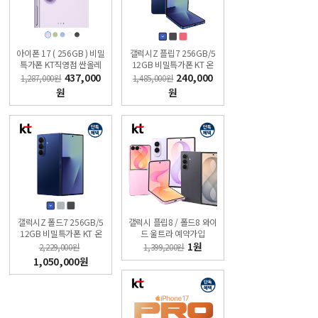
아이폰 17 ( 256GB ) 비밀
갤럭시Z 플립7 256GB/5
특가폰 KT직영점 싼올레
12GB 비밀특가폰 KT 온
폰
라인샵
437,000
240,000
1,287,000원
1,485,000원
원
원
갤럭시Z 폴드7 256GB/5
갤럭시 플립8 / 폴드8 와이
12GB 비밀특가폰 KT 온
드 울트라 예약가입
라인샵
1원
2,229,000원
1,399,200원
1,050,000원