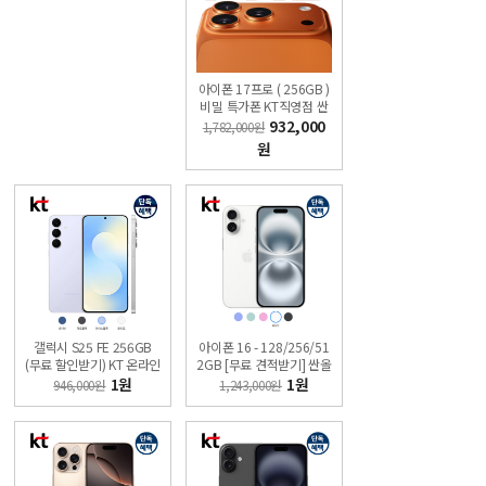
아이폰 17프로 ( 256GB )
비밀 특가폰 KT직영점 싼
올레폰
932,000
1,782,000원
원
갤럭시 S25 FE 256GB
아이폰 16 - 128/256/51
(무료 할인받기) KT 온라인
2GB [무료 견적받기] 싼올
샵 싼올레폰
레폰
1원
1원
946,000원
1,243,000원