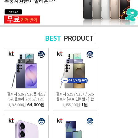
PRODUCT
BEST
갤럭시 S26 / S26플러스 /
갤럭시 S25 / S25+ / S25
S26울트라 256G/512G
울트라 [무료 견적받기] 싼
[무료 견적받기] 싼올레폰
올레폰
64,000원
1원
1,245,000원
1,155,000원